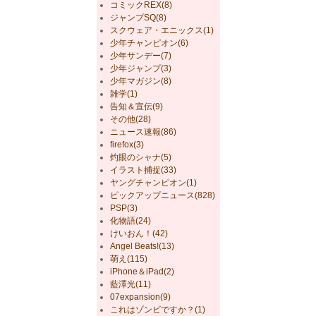
コミックREX(8)
ジャンプSQ(8)
スクウェア・エニックス(1)
少年チャンピオン(6)
少年サンデー(7)
少年ジャンプ(3)
少年マガジン(8)
雑学(1)
告知＆宣伝(9)
その他(28)
ニュース速報(86)
firefox(3)
灼眼のシャナ(5)
イラスト捕捉(33)
ヤングチャンピオン(1)
ピックアップニュース(828)
PSP(3)
化物語(24)
けいおん！(42)
Angel Beats!(13)
萌え(115)
iPhone＆iPad(2)
藍澤光(11)
07expansion(9)
これはゾンビですか？(1)