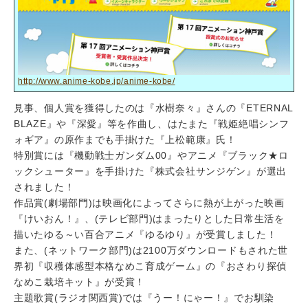
http://www.anime-kobe.jp/anime-kobe/
見事、個人賞を獲得したのは『水樹奈々』さんの『ETERNAL
BLAZE』や『深愛』等を作曲し、はたまた『戦姫絶唱シンフ
ォギア』の原作までも手掛けた『上松範康』氏！
特別賞には『機動戦士ガンダム00』やアニメ『ブラック★ロ
ックシューター』を手掛けた『株式会社サンジゲン』が選出
されました！
作品賞(劇場部門)は映画化によってさらに熱が上がった映画
『けいおん！』、(テレビ部門)はまったりとした日常生活を
描いたゆる～い百合アニメ『ゆるゆり』が受賞しました！
また、(ネットワーク部門)は2100万ダウンロードもされた世
界初『収穫体感型本格なめこ育成ゲーム』の『おさわり探偵
なめこ栽培キット』が受賞！
主題歌賞(ラジオ関西賞)では『うー！にゃー！』でお馴染