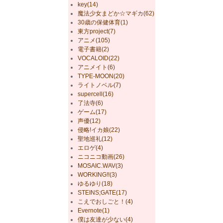
key(14)
魔法少女まどか☆マギカ(62)
30歳の保健体育(1)
東方project(7)
アニメ(105)
電子書籍(2)
VOCALOID(22)
アニメイト(6)
TYPE-MOON(20)
ライトノベル(7)
supercell(16)
了法寺(6)
ゲーム(17)
声優(12)
侵略!イカ娘(22)
聖地巡礼(12)
エロゲ(4)
ニコニコ動画(26)
MOSAIC.WAV(3)
WORKING!!(3)
ゆるゆり(18)
STEINS;GATE(17)
こえでおしごと！(4)
Evernote(1)
僕は友達が少ない(4)