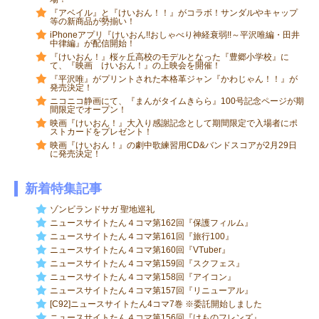
『アベイル』と『けいおん！！』がコラボ！サンダルやキャップ
等の新商品が勢揃い！
iPhoneアプリ『けいおん!!おしゃべり神経衰弱!!～平沢唯編・田井
中律編』が配信開始！
『けいおん！』桜ヶ丘高校のモデルとなった『豊郷小学校』に
て、『映画 けいおん！』の上映会を開催！
『平沢唯』がプリントされた本格革ジャン『かわじゃん！！』が
発売決定！
ニコニコ静画にて、『まんがタイムきらら』100号記念ページが期
間限定でオープン！
映画『けいおん！』大入り感謝記念として期間限定で入場者にポ
ストカードをプレゼント！
映画『けいおん！』の劇中歌練習用CD&バンドスコアが2月29日
に発売決定！
新着特集記事
ゾンビランドサガ 聖地巡礼
ニュースサイトたん４コマ第162回『保護フィルム』
ニュースサイトたん４コマ第161回『旅行100』
ニュースサイトたん４コマ第160回『VTuber』
ニュースサイトたん４コマ第159回『スクフェス』
ニュースサイトたん４コマ第158回『アイコン』
ニュースサイトたん４コマ第157回『リニューアル』
[C92]ニュースサイトたん4コマ7巻 ※委託開始しました
ニュースサイトたん４コマ第156回『けものフレンズ』