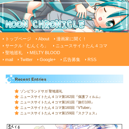
トップページ
About
漫画家に聞く！
サークル「むんくろ」
ニュースサイトたん４コマ
聖地巡礼
MELTY BLOOD
mail
Twitter
Google+
広告募集
RSS
Recent Entries
ゾンビランドサガ 聖地巡礼
ニュースサイトたん４コマ第162回『保護フィルム』
ニュースサイトたん４コマ第161回『旅行100』
ニュースサイトたん４コマ第160回『VTuber』
ニュースサイトたん４コマ第159回『スクフェス』