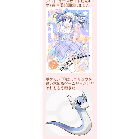
[C92]ニュースサイトたん4コ
マ7巻 ※委託開始しました
ポケモンGOはミニリュウを
追い求めるゲームだったけど
それももう飽きた