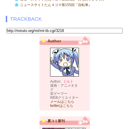
ニュースサイトたん４コマ第155回『自転車』
TRACKBACK
Author
Author:
ミルト
漫画・アニメオタ
ク
音ゲーマー
WEBクリエイター
メールはこちら
twitterはこちら
夏コミ新刊