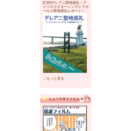
[C90]デレアニ聖地巡礼～ア
イドルマスターシンデレラガ
ールズ聖地巡礼レポート～
→
もっと見る
ニュースサイトたん４コマ