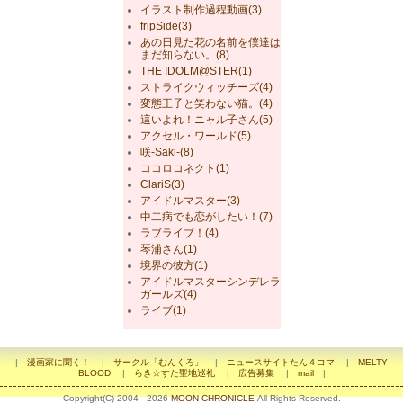
イラスト制作過程動画(3)
fripSide(3)
あの日見た花の名前を僕達は
まだ知らない。(8)
THE IDOLM@STER(1)
ストライクウィッチーズ(4)
変態王子と笑わない猫。(4)
這いよれ！ニャル子さん(5)
アクセル・ワールド(5)
咲-Saki-(8)
ココロコネクト(1)
ClariS(3)
アイドルマスター(3)
中二病でも恋がしたい！(7)
ラブライブ！(4)
琴浦さん(1)
境界の彼方(1)
アイドルマスターシンデレラ
ガールズ(4)
ライブ(1)
|
漫画家に聞く！
|
サークル「むんくろ」
|
ニュースサイトたん４コマ
|
MELTY
BLOOD
|
らき☆すた聖地巡礼
|
広告募集
|
mail
|
Copyright(C) 2004 - 2026
MOON CHRONICLE
All Rights Reserved.