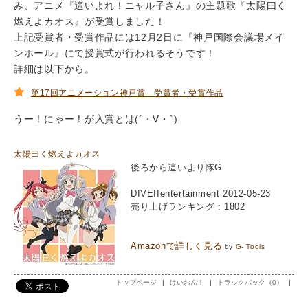
み、アニメ『這いよれ！ニャル子さん』の主題歌『太陽曰く
燃えよカオス』が受賞しました！
上記受賞者・受賞作品には12月2日に『神戸国際会議場メイ
ンホール』にて授賞式が行われるそうです！
詳細は以下から。
第17回アニメーション神戸賞 受賞者・受賞作品
うー！にゃー！が入賞とは(´・∀・`)
太陽曰く燃えよカオス
後ろから這いより隊G
DIVEIIentertainment 2012-05-23
売り上げランキング : 1802
Amazonで詳しく見る
by
G- Tools
トップページ
|
けいおん！
|
トラックバック（0）
|