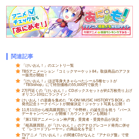
関連記事
「けいおん！」のエントリ一覧
TBSアニメーション『コミックマーケット84』取扱商品のアフタ
ー販売が開始！
『けいおん！』ほぼ等身大きゃらぺたシール5種セットが
『TBSishop』にて特別価格の55,000円で販売！
2万円近くの『けいおん！』CDボックスセットが約1万枚売り上げ
オリコン10位にランクイン！
けいおん！の楽曲を集めた『K-ON! MUSIC HISTORY'S BOX』の
発売記念トークイベントが開催決定！ジャケット写真も公開！
11月11日から桜高購買部にて『中野梓』の誕生日を祝う『バース
デーキャンペーン』が開催！カウントダウンも開始！
『第17回アニメーション神戸賞』受賞者・受賞作品が決定！
『桜高購買部』が『けいおん！』のアナログレコード発売に併せ
て『レコードプレーヤー』の商品化を予定！
TVアニメ『けいおん！』の関連CDがなんと『アナログ盤』で登
場！