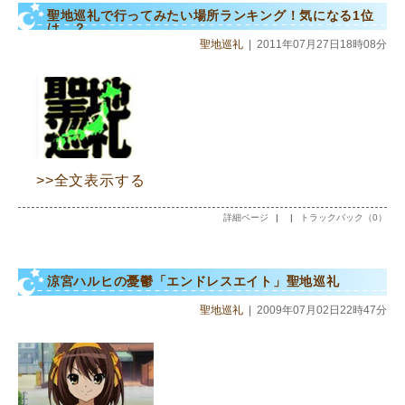
聖地巡礼で行ってみたい場所ランキング！気になる1位
は...？
聖地巡礼
|
2011年07月27日18時08分
>>全文表示する
詳細ページ
|
|
トラックバック（0）
涼宮ハルヒの憂鬱「エンドレスエイト」聖地巡礼
聖地巡礼
|
2009年07月02日22時47分