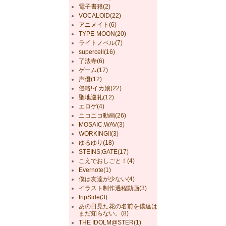
電子書籍(2)
VOCALOID(22)
アニメイト(6)
TYPE-MOON(20)
ライトノベル(7)
supercell(16)
了法寺(6)
ゲーム(17)
声優(12)
侵略!イカ娘(22)
聖地巡礼(12)
エロゲ(4)
ニコニコ動画(26)
MOSAIC.WAV(3)
WORKING!!(3)
ゆるゆり(18)
STEINS;GATE(17)
こえでおしごと！(4)
Evernote(1)
僕は友達が少ない(4)
イラスト制作過程動画(3)
fripSide(3)
あの日見た花の名前を僕達は
まだ知らない。(8)
THE IDOLM@STER(1)