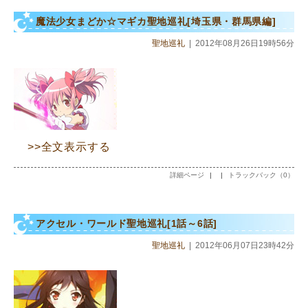
魔法少女まどか☆マギカ聖地巡礼[埼玉県・群馬県編]
聖地巡礼
|
2012年08月26日19時56分
>>全文表示する
詳細ページ
|
|
トラックバック（0）
アクセル・ワールド聖地巡礼[1話～6話]
聖地巡礼
|
2012年06月07日23時42分