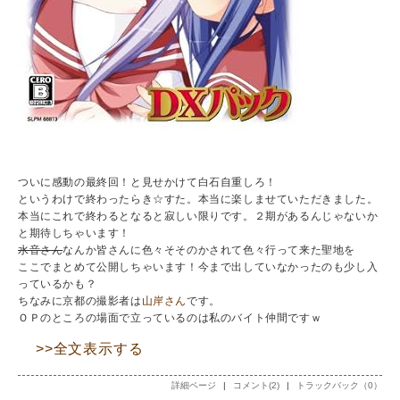
ついに感動の最終回！と見せかけて白石自重しろ！
というわけで終わったらき☆すた。本当に楽しませていただきました。
本当にこれで終わるとなると寂しい限りです。２期があるんじゃないか
と期待しちゃいます！
水音さん
なんか皆さんに色々そそのかされて色々行って来た聖地を
ここでまとめて公開しちゃいます！今まで出していなかったのも少し入
っているかも？
ちなみに京都の撮影者は
山岸さん
です。
ＯＰのところの場面で立っているのは私のバイト仲間ですｗ
>>全文表示する
詳細ページ
|
コメント(2)
|
トラックバック（0）