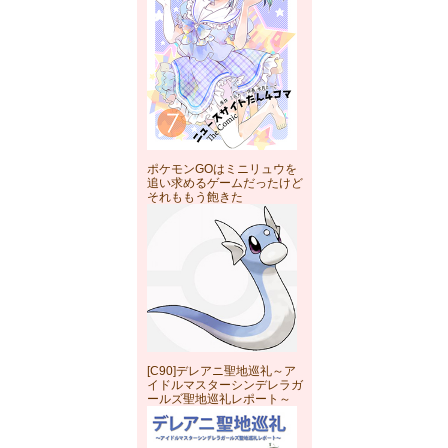
ポケモンGOはミニリュウを
追い求めるゲームだったけど
それももう飽きた
[C90]デレアニ聖地巡礼～ア
イドルマスターシンデレラガ
ールズ聖地巡礼レポート～