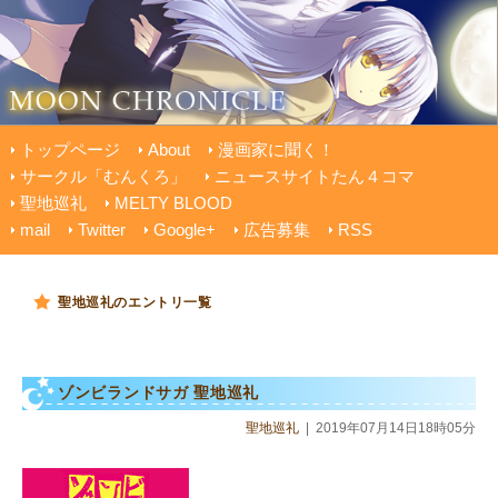
トップページ
About
漫画家に聞く！
サークル「むんくろ」
ニュースサイトたん４コマ
聖地巡礼
MELTY BLOOD
mail
Twitter
Google+
広告募集
RSS
聖地巡礼のエントリ一覧
ゾンビランドサガ 聖地巡礼
聖地巡礼
|
2019年07月14日18時05分