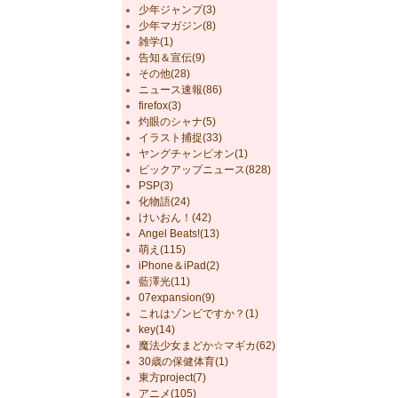
少年ジャンプ(3)
少年マガジン(8)
雑学(1)
告知＆宣伝(9)
その他(28)
ニュース速報(86)
firefox(3)
灼眼のシャナ(5)
イラスト捕捉(33)
ヤングチャンピオン(1)
ピックアップニュース(828)
PSP(3)
化物語(24)
けいおん！(42)
Angel Beats!(13)
萌え(115)
iPhone＆iPad(2)
藍澤光(11)
07expansion(9)
これはゾンビですか？(1)
key(14)
魔法少女まどか☆マギカ(62)
30歳の保健体育(1)
東方project(7)
アニメ(105)