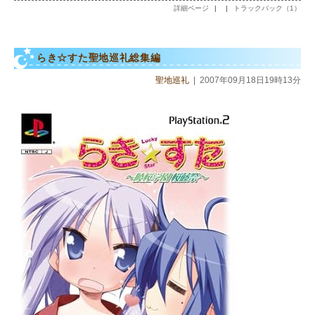
詳細ページ
|
|
トラックバック（1）
らき☆すた聖地巡礼総集編
聖地巡礼
|
2007年09月18日19時13分