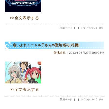
>>全文表示する
詳細ページ
|
|
トラックバック（0）
這いよれ！ニャル子さんW聖地巡礼[札幌]
聖地巡礼
|
2013年06月23日19時25分
>>全文表示する
詳細ページ
|
|
トラックバック（0）