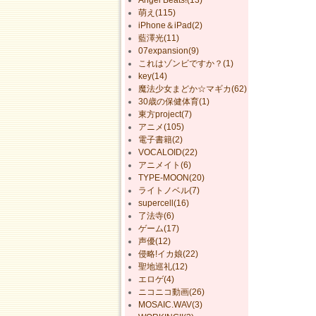
萌え(115)
iPhone＆iPad(2)
藍澤光(11)
07expansion(9)
これはゾンビですか？(1)
key(14)
魔法少女まどか☆マギカ(62)
30歳の保健体育(1)
東方project(7)
アニメ(105)
電子書籍(2)
VOCALOID(22)
アニメイト(6)
TYPE-MOON(20)
ライトノベル(7)
supercell(16)
了法寺(6)
ゲーム(17)
声優(12)
侵略!イカ娘(22)
聖地巡礼(12)
エロゲ(4)
ニコニコ動画(26)
MOSAIC.WAV(3)