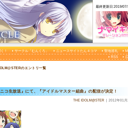
最終更新日:2019/07
聞く！
サークル「むんくろ」
ニュースサイトたん４コマ
聖地巡礼
M
RSS
IDOLM@STERのエントリ一覧
コニコ生放送』にて、『アイドルマスター組曲』の配信が決定！
THE IDOLM@STER
|
2012年01月