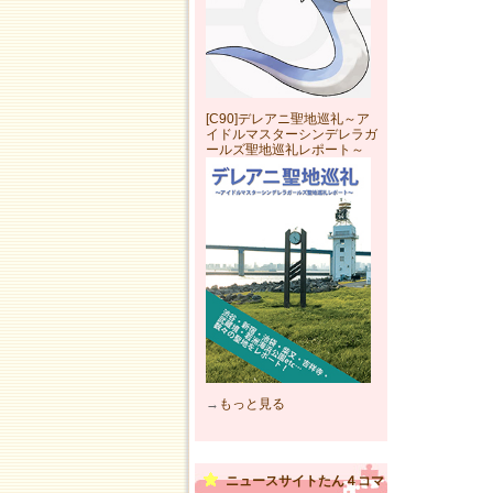
[C90]デレアニ聖地巡礼～ア
イドルマスターシンデレラガ
ールズ聖地巡礼レポート～
→
もっと見る
ニュースサイトたん４コマ