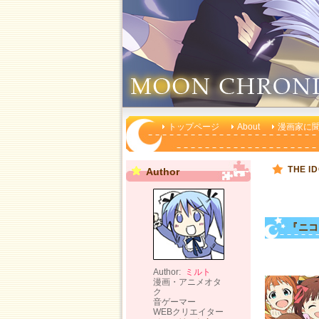
トップページ
About
漫画家に
THE 
Author
『ニ
Author:
ミルト
漫画・アニメオタ
ク
音ゲーマー
WEBクリエイター