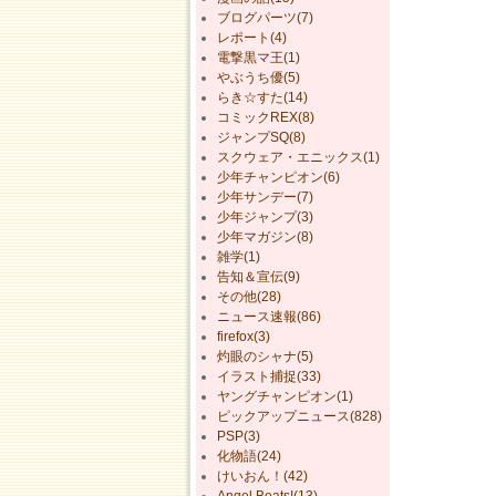
ブログパーツ(7)
レポート(4)
電撃黒マ王(1)
やぶうち優(5)
らき☆すた(14)
コミックREX(8)
ジャンプSQ(8)
スクウェア・エニックス(1)
少年チャンピオン(6)
少年サンデー(7)
少年ジャンプ(3)
少年マガジン(8)
雑学(1)
告知＆宣伝(9)
その他(28)
ニュース速報(86)
firefox(3)
灼眼のシャナ(5)
イラスト捕捉(33)
ヤングチャンピオン(1)
ピックアップニュース(828)
PSP(3)
化物語(24)
けいおん！(42)
Angel Beats!(13)