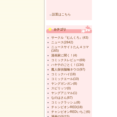
→
設置はこちら
カテゴリ
サークル『むんくろ』(43)
ニュース(2842)
ニュースサイトたん４コマ
(165)
漫画家に聞く！(4)
コミックスレビュー(69)
ハヤテのごとく！(134)
魔人探偵脳噛ネウロ(97)
コミックハイ(18)
コミックエール(10)
ヤングガンガン(8)
スピリッツ(0)
ヤングアニマル(1)
なのはさん(67)
コミックラッシュ(8)
チャンピオンRED(18)
チャンピオンREDいちご(6)
漫画の話(15)