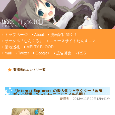
トップページ
About
漫画家に聞く！
サークル「むんくろ」
ニュースサイトたん４コマ
聖地巡礼
MELTY BLOOD
mail
Twitter
Google+
広告募集
RSS
藍澤光のエントリ一覧
『Internet Explorer』の擬人化キャラクター『藍澤
祈』が登場！YouTubeにはアニメも公開！
藍澤光
|
2013年11月10日12時41分