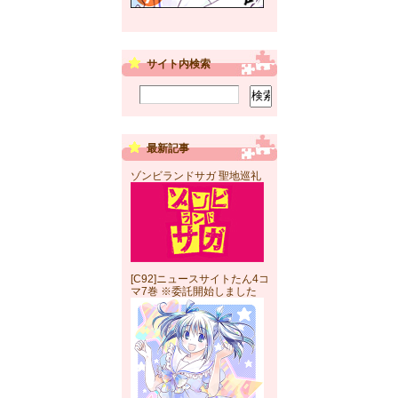
サイト内検索
最新記事
ゾンビランドサガ 聖地巡礼
[C92]ニュースサイトたん4コ
マ7巻 ※委託開始しました