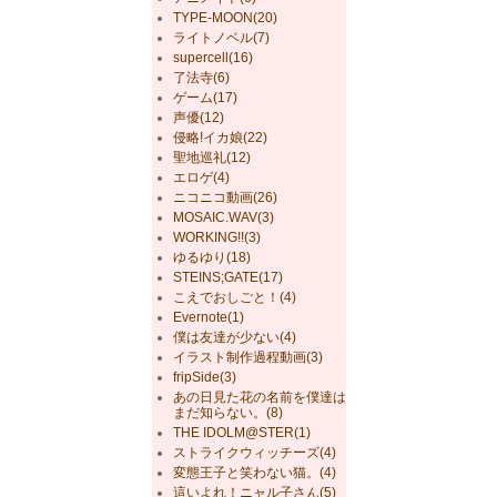
TYPE-MOON(20)
ライトノベル(7)
supercell(16)
了法寺(6)
ゲーム(17)
声優(12)
侵略!イカ娘(22)
聖地巡礼(12)
エロゲ(4)
ニコニコ動画(26)
MOSAIC.WAV(3)
WORKING!!(3)
ゆるゆり(18)
STEINS;GATE(17)
こえでおしごと！(4)
Evernote(1)
僕は友達が少ない(4)
イラスト制作過程動画(3)
fripSide(3)
あの日見た花の名前を僕達は
まだ知らない。(8)
THE IDOLM@STER(1)
ストライクウィッチーズ(4)
変態王子と笑わない猫。(4)
這いよれ！ニャル子さん(5)