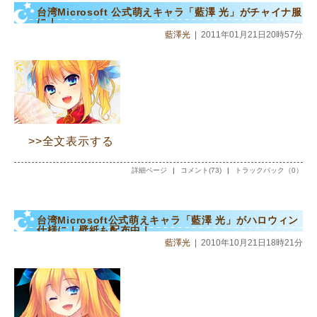
台湾Microsoft 公式萌えキャラ「藍澤 光」がチャイナ服
に！
藍澤光
|
2011年01月21日20時57分
>>全文表示する
詳細ページ
|
コメント(73)
|
トラックバック（0）
台湾Microsoft公式萌えキャラ「藍澤 光」がハロウィン
仕様に！壁紙も配布中！
藍澤光
|
2010年10月21日18時21分