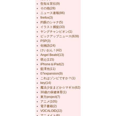
告知＆宣伝(9)
その他(28)
ニュース速報(86)
firefox(3)
灼眼のシャナ(5)
イラスト捕捉(33)
ヤングチャンピオン(1)
ピックアップニュース(828)
PSP(3)
化物語(24)
けいおん！(42)
Angel Beats!(13)
萌え(115)
iPhone＆iPad(2)
藍澤光(11)
07expansion(9)
これはゾンビですか？(1)
key(14)
魔法少女まどか☆マギカ(62)
30歳の保健体育(1)
東方project(7)
アニメ(105)
電子書籍(2)
VOCALOID(22)
アニメイト(6)