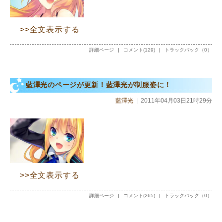
>>全文表示する
詳細ページ
|
コメント(129)
|
トラックバック（0）
藍澤光のページが更新！藍澤光が制服姿に！
藍澤光
|
2011年04月03日21時29分
>>全文表示する
詳細ページ
|
コメント(265)
|
トラックバック（0）