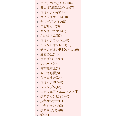
ハヤテのごとく！(134)
魔人探偵脳噛ネウロ(97)
コミックハイ(18)
コミックエール(10)
ヤングガンガン(8)
スピリッツ(0)
ヤングアニマル(1)
なのはさん(67)
コミックラッシュ(8)
チャンピオンRED(18)
チャンピオンREDいちご(6)
漫画の話(15)
ブログパーツ(7)
レポート(4)
電撃黒マ王(1)
やぶうち優(5)
らき☆すた(14)
コミックREX(8)
ジャンプSQ(8)
スクウェア・エニックス(1)
少年チャンピオン(6)
少年サンデー(7)
少年ジャンプ(3)
少年マガジン(8)
雑学(1)