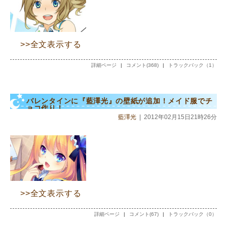
>>全文表示する
詳細ページ
|
コメント(368)
|
トラックバック（1）
バレンタインに『藍澤光』の壁紙が追加！メイド服でチ
ョコ作り！
藍澤光
|
2012年02月15日21時26分
>>全文表示する
詳細ページ
|
コメント(67)
|
トラックバック（0）