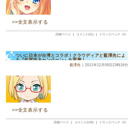
>>全文表示する
詳細ページ
|
コメント(31)
|
トラックバック（0）
ついに日本が台湾とコラボ！クラウディアと藍澤光によ
る『年賀状キャンペーン』を実施！
藍澤光
|
2011年12月09日23時18分
>>全文表示する
詳細ページ
|
コメント(136)
|
トラックバック（0）