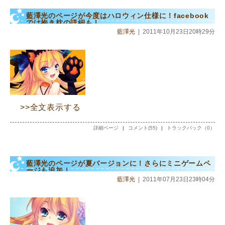
藍澤光のページが今度はハロウィン仕様に！facebook
では抱き枕の詳細も！
藍澤光
|
2011年10月23日20時29分
>>全文表示する
詳細ページ
|
コメント(55)
|
トラックバック（0）
藍澤光のページが夏バージョンに！さらにミニゲームペ
ージも追加！
藍澤光
|
2011年07月23日23時04分