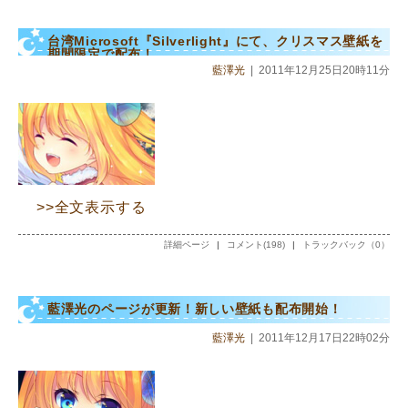
台湾Microsoft『Silverlight』にて、クリスマス壁紙を
期間限定で配布！
藍澤光
|
2011年12月25日20時11分
>>全文表示する
詳細ページ
|
コメント(198)
|
トラックバック（0）
藍澤光のページが更新！新しい壁紙も配布開始！
藍澤光
|
2011年12月17日22時02分