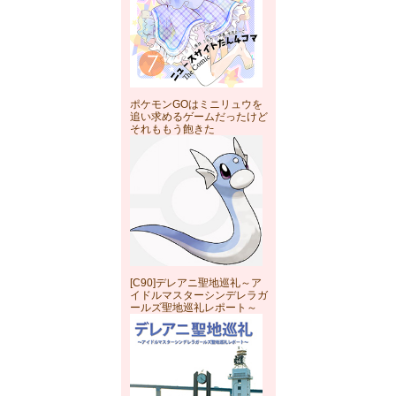
ポケモンGOはミニリュウを
追い求めるゲームだったけど
それももう飽きた
[C90]デレアニ聖地巡礼～ア
イドルマスターシンデレラガ
ールズ聖地巡礼レポート～