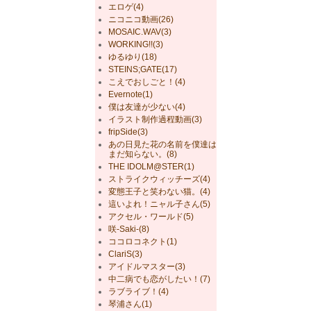
エロゲ(4)
ニコニコ動画(26)
MOSAIC.WAV(3)
WORKING!!(3)
ゆるゆり(18)
STEINS;GATE(17)
こえでおしごと！(4)
Evernote(1)
僕は友達が少ない(4)
イラスト制作過程動画(3)
fripSide(3)
あの日見た花の名前を僕達は
まだ知らない。(8)
THE IDOLM@STER(1)
ストライクウィッチーズ(4)
変態王子と笑わない猫。(4)
這いよれ！ニャル子さん(5)
アクセル・ワールド(5)
咲-Saki-(8)
ココロコネクト(1)
ClariS(3)
アイドルマスター(3)
中二病でも恋がしたい！(7)
ラブライブ！(4)
琴浦さん(1)