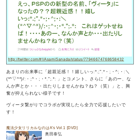
http://twitter.com/#!/AsamiSanada/status/77946674768658432
あまりの出来事に「超親近感！！嬉しいっ:*.;".*・;・^;・:＼
(*^▽^*)/:・;^・;・*.";.*: 」とコメント、さらに「あのー、な
んか声とか・・・出たりしませんかね？ね？（笑）」と、興
奮が抑えられない様子です！
ヴィータ繋がりでコラボが実現したら全力で応援したいで
す！
魔法少女リリカルなのはA's Vol.1 [DVD]
奥田泰弘