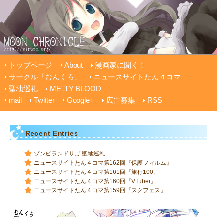
トップページ
About
漫画家に聞く！
サークル「むんくろ」
ニュースサイトたん４コマ
聖地巡礼
MELTY BLOOD
mail
Twitter
Google+
広告募集
RSS
Recent Entries
ゾンビランドサガ 聖地巡礼
ニュースサイトたん４コマ第162回『保護フィルム』
ニュースサイトたん４コマ第161回『旅行100』
ニュースサイトたん４コマ第160回『VTuber』
ニュースサイトたん４コマ第159回『スクフェス』