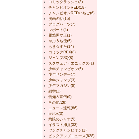
コミックラッシュ(8)
チャンピオンRED(18)
チャンピオンREDいちご(6)
漫画の話(15)
ブログパーツ(7)
レポート(4)
電撃黒マ王(1)
やぶうち優(5)
らき☆すた(14)
コミックREX(8)
ジャンプSQ(8)
スクウェア・エニックス(1)
少年チャンピオン(6)
少年サンデー(7)
少年ジャンプ(3)
少年マガジン(8)
雑学(1)
告知＆宣伝(9)
その他(28)
ニュース速報(86)
firefox(3)
灼眼のシャナ(5)
イラスト捕捉(33)
ヤングチャンピオン(1)
ピックアップニュース(828)