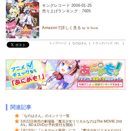
キングレコード 2006-01-25
売り上げランキング : 7605
Amazonで詳しく見る
by
G-Tools
トップページ
|
なのはさん
|
トラックバック（0）
|
関連記事
「なのはさん」のエントリ一覧
3月22日発売の劇場版『魔法少女リリカルなのはThe MOVIE 2nd
A's』BD＆DVDが予約受付を開始！
1月13日に『シネマート新宿』にて、『魔法少女リリカルなのは