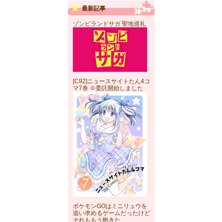
最新記事
ゾンビランドサガ 聖地巡礼
[C92]ニュースサイトたん4コ
マ7巻 ※委託開始しました
ポケモンGOはミニリュウを
追い求めるゲームだったけど
それももう飽きた