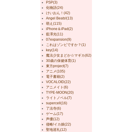
PSP(3)
化物語(24)
けいおん！(42)
Angel Beats!(13)
萌え(115)
iPhone＆iPad(2)
藍澤光(11)
07expansion(9)
これはゾンビですか？(1)
key(14)
魔法少女まどか☆マギカ(62)
30歳の保健体育(1)
東方project(7)
アニメ(105)
電子書籍(2)
VOCALOID(22)
アニメイト(6)
TYPE-MOON(20)
ライトノベル(7)
supercell(16)
了法寺(6)
ゲーム(17)
声優(12)
侵略!イカ娘(22)
聖地巡礼(12)