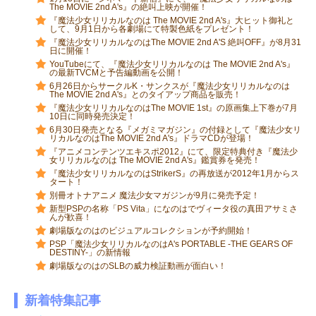
The MOVIE 2nd A's』の絶叫上映が開催！
『魔法少女リリカルなのは The MOVIE 2nd A's』大ヒット御礼と
して、9月1日から各劇場にて特製色紙をプレゼント！
『魔法少女リリカルなのはThe MOVIE 2nd A'S 絶叫OFF』が8月31
日に開催！
YouTubeにて、『魔法少女リリカルなのは The MOVIE 2nd A's』
の最新TVCMと予告編動画を公開！
6月26日からサークルK・サンクスが『魔法少女リリカルなのは
The MOVIE 2nd A's』とのタイアップ商品を販売！
『魔法少女リリカルなのはThe MOVIE 1st』の原画集上下巻が7月
10日に同時発売決定！
6月30日発売となる『メガミマガジン』の付録として『魔法少女リ
リカルなのはThe MOVIE 2nd A's』ドラマCDが登場！
『アニメコンテンツエキスポ2012』にて、限定特典付き『魔法少
女リリカルなのは The MOVIE 2nd A's』鑑賞券を発売！
『魔法少女リリカルなのはStrikerS』の再放送が2012年1月からス
タート！
別冊オトナアニメ 魔法少女マガジンが9月に発売予定！
新型PSPの名称「PS Vita」になのはでヴィータ役の真田アサミさ
んが歓喜！
劇場版なのはのビジュアルコレクションが予約開始！
PSP「魔法少女リリカルなのはA's PORTABLE -THE GEARS OF
DESTINY-」の新情報
劇場版なのはのSLBの威力検証動画が面白い！
新着特集記事