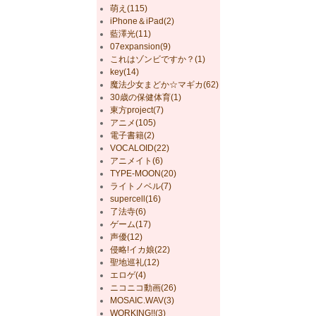
萌え(115)
iPhone＆iPad(2)
藍澤光(11)
07expansion(9)
これはゾンビですか？(1)
key(14)
魔法少女まどか☆マギカ(62)
30歳の保健体育(1)
東方project(7)
アニメ(105)
電子書籍(2)
VOCALOID(22)
アニメイト(6)
TYPE-MOON(20)
ライトノベル(7)
supercell(16)
了法寺(6)
ゲーム(17)
声優(12)
侵略!イカ娘(22)
聖地巡礼(12)
エロゲ(4)
ニコニコ動画(26)
MOSAIC.WAV(3)
WORKING!!(3)