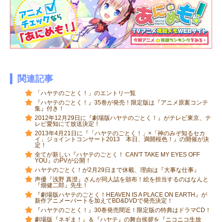
関連記事
「ハヤテのごとく！」のエントリ一覧
『ハヤテのごとく！』35巻が発売！限定版は『アニメ原案コンテ
集』付き！
2012年12月29日に『劇場版ハヤテのごとく！』がテレビ東京、テ
レビ愛知にて放送決定！
2013年4月21日に『「ハヤテのごとく！」×「神のみぞ知るセカ
イ」ジョイントコンサート2013 本日、満開桜色！』の開催が決
定！
全てが新しい『ハヤテのごとく！ CAN'T TAKE MY EYES OFF
YOU』のPVが公開！
ハヤテのごとく！が2月29日まで休載、理由は『大事な仕事』
声優『浅野 真澄』さんが同人誌を頒布！絵を担当するのはなんと
『畑健二郎』先生！
『劇場版ハヤテのごとく！HEAVEN IS A PLACE ON EARTH』が
新作アニメーパートを加えてBD&DVDで発売決定！
『ハヤテのごとく！』30巻発売間近！限定版の特典はドラマCD！
劇場版『ネギま！』＆『ハヤテ』の舞台挨拶を『ニコニコ生放