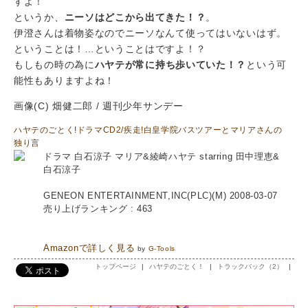
すよ！
というか、
ニーソはどこから出てきた！？
。
伊澄さんは着物姿なのでニーソなんて使ってはいないはず。
ということは！…ということはですよ！？
もしもの時の為に
ハヤテが常に持ち歩いていた！？
という可
能性もありますよね！
画像(C) 畑健二郎 / 週刊少年サンデー
ハヤテのごとく!ドラマCD2/疾走!白皇学院バスツアーとマリアさんの
独り言
ドラマ 白石涼子 マリア&綾崎ハヤテ starring 田中理恵&
白石涼子
GENEON ENTERTAINMENT,INC(PLC)(M) 2008-03-07
売り上げランキング : 463
Amazonで詳しく見る
by
G-Tools
トップページ
|
ハヤテのごとく！
|
トラックバック（2）
|