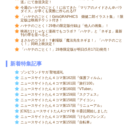
送』にて放送決定！
今週のハヤテのごとく！に出てきた「マリアのメイドさん＠パラ
ダイス」が早くも実際に作られる!?
「ハヤテのごとく！GirlsGRAPHICS 畑健二郎イラスト集」！限
定版は映画チケット付き！
ハヤテのごとく！29巻の限定版付録は「他人の画集」！
映画だけじゃなく漫画でもコラボ？「ハヤテ」と「ネギま」最新
刊の帯を並べると...
まさかのコラボ！？劇場版「魔法先生ネギま！」「ハヤテのごと
く！」同時上映決定！
「ハヤテのごとく！」28巻限定版が明日(5月17日)発売！
新着特集記事
ゾンビランドサガ 聖地巡礼
ニュースサイトたん４コマ第162回『保護フィルム』
ニュースサイトたん４コマ第161回『旅行100』
ニュースサイトたん４コマ第160回『VTuber』
ニュースサイトたん４コマ第159回『スクフェス』
ニュースサイトたん４コマ第158回『アイコン』
ニュースサイトたん４コマ第157回『リニューアル』
[C92]ニュースサイトたん4コマ7巻 ※委託開始しました
ニュースサイトたん４コマ第156回『けものフレンズ』
ニュースサイトたん４コマ第155回『自転車』