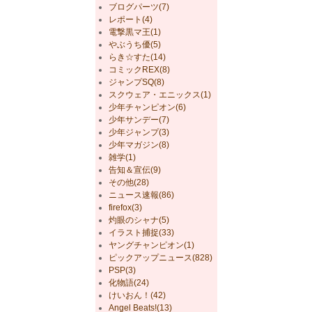
ブログパーツ(7)
レポート(4)
電撃黒マ王(1)
やぶうち優(5)
らき☆すた(14)
コミックREX(8)
ジャンプSQ(8)
スクウェア・エニックス(1)
少年チャンピオン(6)
少年サンデー(7)
少年ジャンプ(3)
少年マガジン(8)
雑学(1)
告知＆宣伝(9)
その他(28)
ニュース速報(86)
firefox(3)
灼眼のシャナ(5)
イラスト捕捉(33)
ヤングチャンピオン(1)
ピックアップニュース(828)
PSP(3)
化物語(24)
けいおん！(42)
Angel Beats!(13)