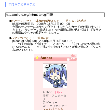
TRACKBACK
■
[ハヤテのごとく！]本編の感想よりも… 第１６７話感想
[眞華の感想日記]
2008年03月13日 00：05
今週のサンデーにはサクの何ともけしからんカードが付録で付いて
きます。 サンデーの表紙をめくった瞬間に飛び込む悩ましげなサク
の表情はやらその格好やらはぶっ...
■
ハヤテのごとく！ 第167話
[Moon of Samurai]
2008年03月14日 00：02
三つ子の魂第167話まで……とゆーか……「忘れられない思い出
にも程がある」 さて世の中には超人というか化け物みたいな人が
犇めいてい†††.
Author
Author:
ミルト
漫画・アニメオタ
ク
音ゲーマー
WEBクリエイター
メールはこちら