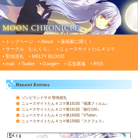
トップページ
About
漫画家に聞く！
サークル「むんくろ」
ニュースサイトたん４コマ
聖地巡礼
MELTY BLOOD
mail
Twitter
Google+
広告募集
RSS
Recent Entries
ゾンビランドサガ 聖地巡礼
ニュースサイトたん４コマ第162回『保護フィルム』
ニュースサイトたん４コマ第161回『旅行100』
ニュースサイトたん４コマ第160回『VTuber』
ニュースサイトたん４コマ第159回『スクフェス』