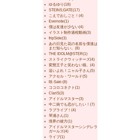
ゆるゆり(18)
STEINS;GATE(17)
こえでおしごと！(4)
Evernote(1)
僕は友達が少ない(4)
イラスト制作過程動画(3)
fripSide(3)
あの日見た花の名前を僕達は
まだ知らない。(8)
THE IDOLM@STER(1)
ストライクウィッチーズ(4)
変態王子と笑わない猫。(4)
這いよれ！ニャル子さん(5)
アクセル・ワールド(5)
咲-Saki-(8)
ココロコネクト(1)
ClariS(3)
アイドルマスター(3)
中二病でも恋がしたい！(7)
ラブライブ！(4)
琴浦さん(1)
境界の彼方(1)
アイドルマスターシンデレラ
ガールズ(4)
ライブ(1)