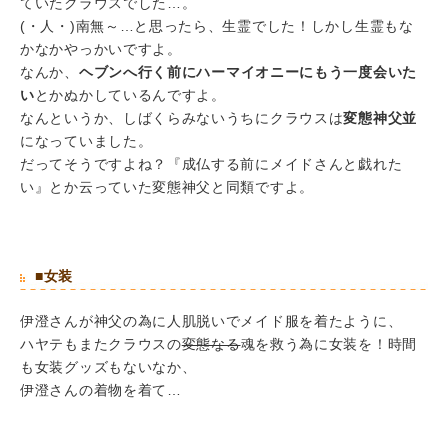
ていたクラウスでした…。
(・人・)南無～…と思ったら、生霊でした！しかし生霊もな
かなかやっかいですよ。
なんか、
ヘブンへ行く前にハーマイオニーにもう一度会いた
い
とかぬかしているんですよ。
なんというか、しばくらみないうちにクラウスは
変態神父並
になっていました。
だってそうですよね？『成仏する前にメイドさんと戯れた
い』とか云っていた変態神父と同類ですよ。
■女装
伊澄さんが神父の為に人肌脱いでメイド服を着たように、
ハヤテもまたクラウスの
変態なる
魂を救う為に女装を！時間
も女装グッズもないなか、
伊澄さんの着物を着て…