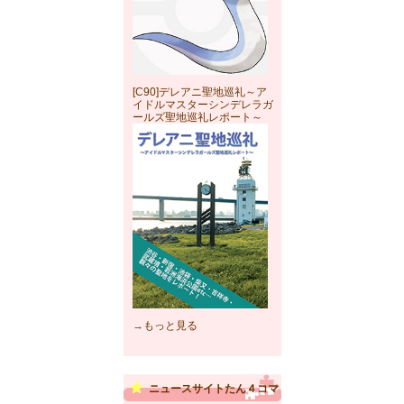
[C90]デレアニ聖地巡礼～ア
イドルマスターシンデレラガ
ールズ聖地巡礼レポート～
→
もっと見る
ニュースサイトたん４コマ