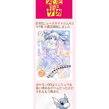
[C92]ニュースサイトたん4コ
マ7巻 ※委託開始しました
ポケモンGOはミニリュウを
追い求めるゲームだったけど
それももう飽きた