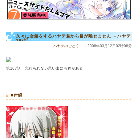
久々に女装をするハヤテ君から目が離せません －ハヤテ
167話
ハヤテのごとく！
|
2008年03月12日02時08分
第167話 忘れられない思い出にも程がある
■付録