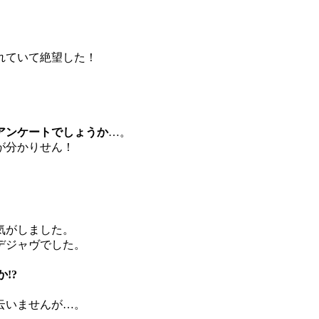
れていて絶望した！
アンケートでしょうか
…。
が分かりせん！
気がしました。
デジャヴでした。
!?
云いませんが…。