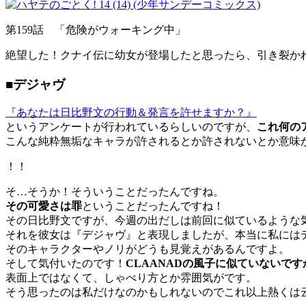
第159話 「危険がウォーキング中」
絶望した！クナイ伝に幼女が登場したと思ったら、引き裂か
■デジャヴ
『あなたは日比野文の行動＆発言を許せますか？』
というアンケートが行われているらしいのですが、
これ何の
こんな純粋無垢なキャラが許されるとか許されないとか意味
！！
そ…そうか！そういうことだったんですね。
その可愛さは罪
ということだったんですね！
その日比野文ですが、今週の出だしは前回に似ているような
それを彼女は『デジャヴ』と表現しましたが、本当に私には
そのキャラクターやノリがどうも見覚えがあるんですよ。
そして気付いたのです！
CLAANADの風子に似ていないですか
表面上ではなくて、しゃべり方とか雰囲気がです。
そう思ったのは私だけなのかもしれないのでこれ以上熱くは