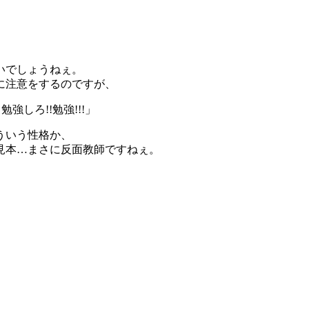
いでしょうねぇ。
に注意をするのですが、
しろ!!勉強!!!」
ういう性格か、
見本…まさに反面教師ですねぇ。