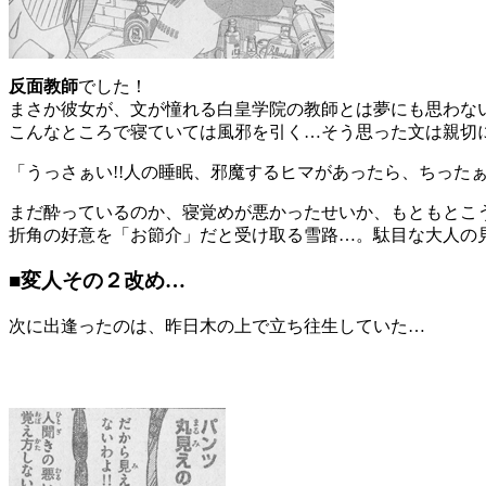
反面教師
でした！
まさか彼女が、文が憧れる白皇学院の教師とは夢にも思わな
こんなところで寝ていては風邪を引く…そう思った文は親切
「うっさぁい!!人の睡眠、邪魔するヒマがあったら、ちったぁ勉強
まだ酔っているのか、寝覚めが悪かったせいか、もともとこ
折角の好意を「お節介」だと受け取る雪路…。駄目な大人の
■変人その２改め…
次に出逢ったのは、昨日木の上で立ち往生していた…