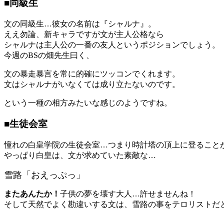
■同級生
文の同級生…彼女の名前は『シャルナ』。
ええ勿論、新キャラですが文が主人公格なら
シャルナは主人公の一番の友人というポジションでしょう。
今週のBSの畑先生曰く、
文の暴走暴言を常に的確にツッコンでくれます。
文はシャルナがいなくては成り立たないのです。
という一種の相方みたいな感じのようですね。
■生徒会室
憧れの白皇学院の生徒会室…つまり時計塔の頂上に登ること
やっぱり白皇は、文が求めていた素敵な…
雪路「おえっぷっ」
またあんたか！
子供の夢を壊す大人…許せませんね！
そして天然でよく勘違いする文は、雪路の事をテロリストだ