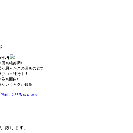
郎
め平均
今回も絶好調!
私が思ったこの漫画の魅力
ラブコメ進行中！
今巻も面白い
細かいギャグが最高!!
onで詳しく見る
by
G-Tools
願い致します。