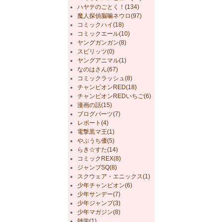
ハヤテのごとく！(134)
魔人探偵脳噛ネウロ(97)
コミックハイ(18)
コミックエール(10)
ヤングガンガン(8)
スピリッツ(0)
ヤングアニマル(1)
なのはさん(67)
コミックラッシュ(8)
チャンピオンRED(18)
チャンピオンREDいちご(6)
漫画の話(15)
ブログパーツ(7)
レポート(4)
電撃黒マ王(1)
やぶうち優(5)
らき☆すた(14)
コミックREX(8)
ジャンプSQ(8)
スクウェア・エニックス(1)
少年チャンピオン(6)
少年サンデー(7)
少年ジャンプ(3)
少年マガジン(8)
雑学(1)