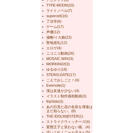
TYPE-MOON(20)
ライトノベル(7)
supercell(16)
了法寺(6)
ゲーム(17)
声優(12)
侵略!イカ娘(22)
聖地巡礼(12)
エロゲ(4)
ニコニコ動画(26)
MOSAIC.WAV(3)
WORKING!!(3)
ゆるゆり(18)
STEINS;GATE(17)
こえでおしごと！(4)
Evernote(1)
僕は友達が少ない(4)
イラスト制作過程動画(3)
fripSide(3)
あの日見た花の名前を僕達は
まだ知らない。(8)
THE IDOLM@STER(1)
ストライクウィッチーズ(4)
変態王子と笑わない猫。(4)
這いよれ！ニャル子さん(5)