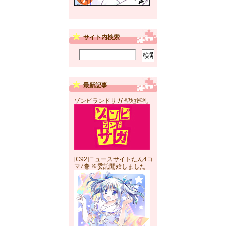
サイト内検索
最新記事
ゾンビランドサガ 聖地巡礼
[C92]ニュースサイトたん4コ
マ7巻 ※委託開始しました