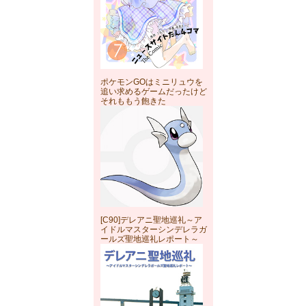
ポケモンGOはミニリュウを
追い求めるゲームだったけど
それももう飽きた
[C90]デレアニ聖地巡礼～ア
イドルマスターシンデレラガ
ールズ聖地巡礼レポート～