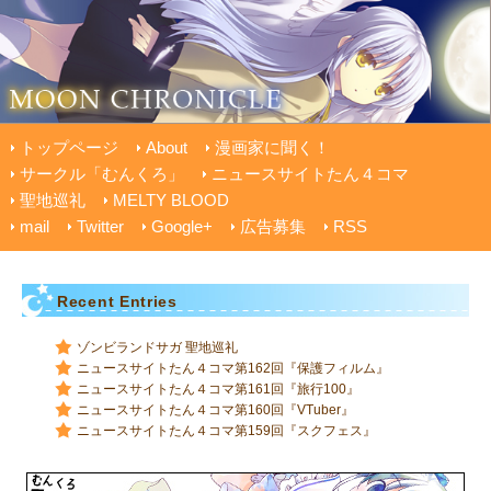
トップページ
About
漫画家に聞く！
サークル「むんくろ」
ニュースサイトたん４コマ
聖地巡礼
MELTY BLOOD
mail
Twitter
Google+
広告募集
RSS
Recent Entries
ゾンビランドサガ 聖地巡礼
ニュースサイトたん４コマ第162回『保護フィルム』
ニュースサイトたん４コマ第161回『旅行100』
ニュースサイトたん４コマ第160回『VTuber』
ニュースサイトたん４コマ第159回『スクフェス』