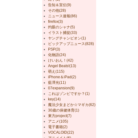
告知＆宣伝(9)
その他(28)
ニュース速報(86)
firefox(3)
灼眼のシャナ(5)
イラスト捕捉(33)
ヤングチャンピオン(1)
ピックアップニュース(828)
PSP(3)
化物語(24)
けいおん！(42)
Angel Beats!(13)
萌え(115)
iPhone＆iPad(2)
藍澤光(11)
07expansion(9)
これはゾンビですか？(1)
key(14)
魔法少女まどか☆マギカ(62)
30歳の保健体育(1)
東方project(7)
アニメ(105)
電子書籍(2)
VOCALOID(22)
アニメイト(6)